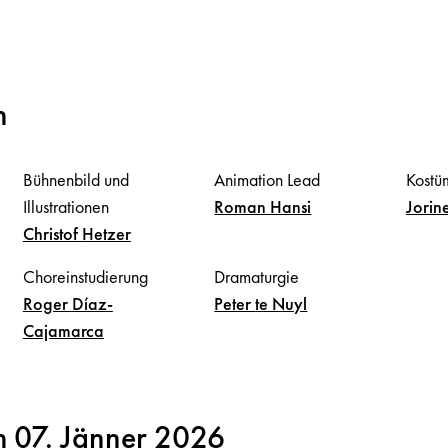
m
Bühnenbild und
Animation Lead
Kostü
Illustrationen
Roman
Hansi
Jorin
Christof
Hetzer
Choreinstudierung
Dramaturgie
Roger
Díaz-
Peter
te Nuyl
Cajamarca
m 07. Jänner 2026