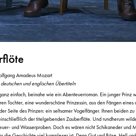
rflöte
olfgang Amadeus Mozart
 deutschen und englischen Übertiteln
ganz einfach, beinahe wie ein Abenteuerroman. Ein junger Prinz w
ren Tochter, eine wunderschöne Prinzessin, aus den Fängen eines
 der Seite des Prinzen: ein seltsamer Vogelfänger. Ihnen beiden zu 
inschließlich der titelgebenden Zauberflöte. Und rundherum wilde
Feuer- und Wasserproben. Doch es wären nicht Schikaneder und 
dass die Geschichte viel komplexer ist. Denn Gut und Böse, Hell un