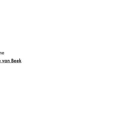
me
e
van Beek