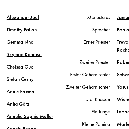
Alexander
Joel
Monostatos
Jame
Timothy
Fallon
Sprecher
Pabl
Gemma
Nha
Erster Priester
Trevo
Roch
Szymon
Komasa
Zweiter Priester
Robe
Chelsea
Guo
Erster Geharnischter
Sebas
Stefan
Cerny
Zweiter Geharnischter
Yasus
Annie
Fassea
Drei Knaben
Wien
Anita
Götz
Ein Junge
Leop
Annelie Sophie
Müller
Kleine Pamina
Marl
Annely
Peebo