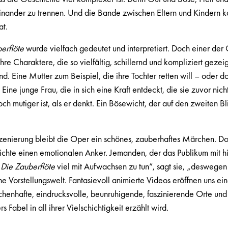
nander zu trennen. Und die Bande zwischen Eltern und Kindern kom
at.
erflöte
wurde vielfach gedeutet und interpretiert. Doch einer der
d ihre Charaktere, die so vielfältig, schillernd und kompliziert geze
. Eine Mutter zum Beispiel, die ihre Tochter retten will – oder d
Eine junge Frau, die in sich eine Kraft entdeckt, die sie zuvor nich
och mutiger ist, als er denkt. Ein Bösewicht, der auf den zweiten Bl
szenierung bleibt die Oper ein schönes, zauberhaftes Märchen. Do
hichte einen emotionalen Anker. Jemanden, der das Publikum mit hi
t
Die Zauberflöte
viel mit Aufwachsen zu tun”, sagt sie, „deswegen
ne Vorstellungswelt. Fantasievoll animierte Videos eröffnen uns e
chenhafte, eindrucksvolle, beunruhigende, faszinierende Orte un
Fabel in all ihrer Vielschichtigkeit erzählt wird.