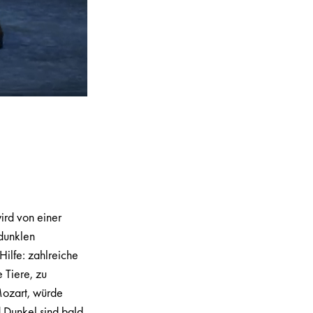
ird von einer
 dunklen
Hilfe: zahlreiche
 Tiere, zu
Mozart, würde
d Dunkel sind bald