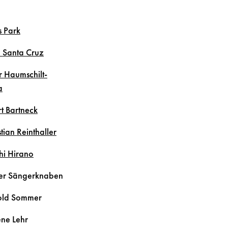
s
Park
o
Santa Cruz
r
Haumschilt-
a
rt
Bartneck
tian
Reinthaller
hi
Hirano
er Sängerknaben
old
Sommer
ene
Lehr