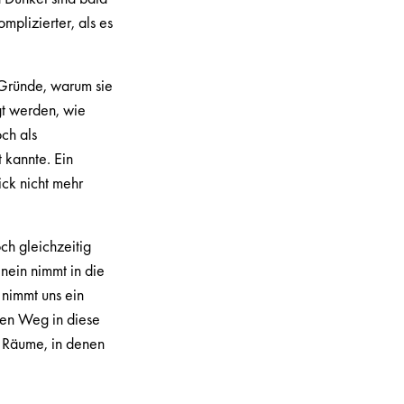
plizierter, als es
 Gründe, warum sie
igt werden, wie
och als
t kannte. Ein
ick nicht mehr
ch gleichzeitig
nein nimmt in die
 nimmt uns ein
inen Weg in diese
d Räume, in denen