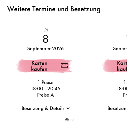
Weitere Termine und Besetzung
Di
D
8
1
September 2026
Septembe
Karten
Karten
kaufen
kaufen
1 Pause
1 Pa
18:00
-
20:45
18:00
-
Preise A
Preis
Besetzung & Details
Besetzung &