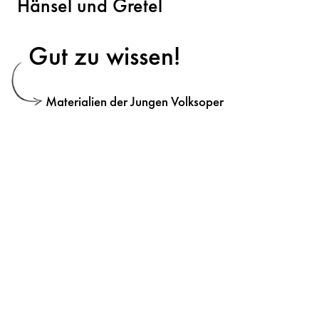
Hänsel und Gretel
Gut zu wissen!
Materialien der Jungen Volksoper
Volksoper Facebook
Volksoper Instagram
Volksoper Youtube
Volksoper TikTok
Presse
Anfahrt und Kontakt
Impressum