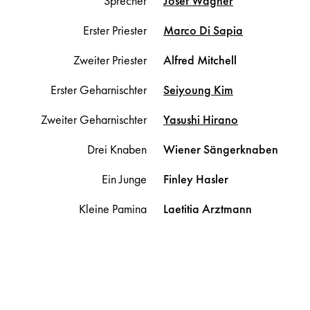
Sprecher
Josef
Wagner
Erster Priester
Marco
Di Sapia
Zweiter Priester
Alfred
Mitchell
Erster Geharnischter
Seiyoung
Kim
Zweiter Geharnischter
Yasushi
Hirano
Drei Knaben
Wiener Sängerknaben
Ein Junge
Finley
Hasler
Kleine Pamina
Laetitia
Arztmann