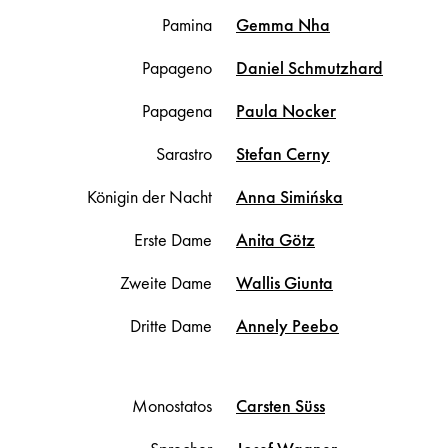
Pamina
Gemma
Nha
Papageno
Daniel
Schmutzhard
Papagena
Paula
Nocker
Sarastro
Stefan
Cerny
Königin der Nacht
Anna
Simińska
Erste Dame
Anita
Götz
Zweite Dame
Wallis
Giunta
Dritte Dame
Annely
Peebo
Monostatos
Carsten
Süss