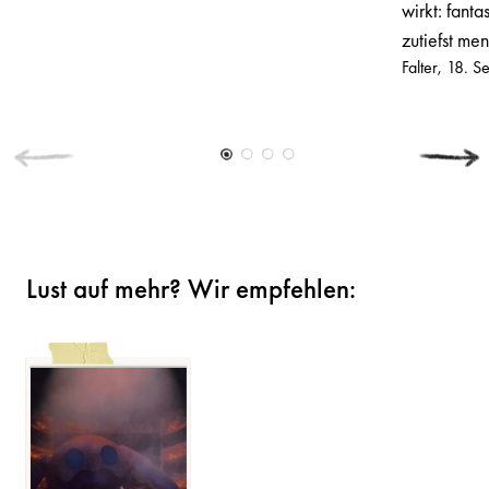
wirkt: fanta
zutiefst men
Falter
18. S
Lust auf mehr? Wir empfehlen: