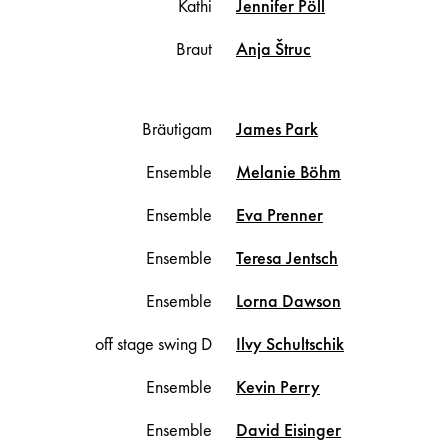
Kathi
Jennifer
Pöll
Braut
Anja
Štruc
Bräutigam
James
Park
Ensemble
Melanie
Böhm
Ensemble
Eva
Prenner
Ensemble
Teresa
Jentsch
Ensemble
Lorna
Dawson
off stage swing D
Ilvy
Schultschik
Ensemble
Kevin
Perry
Ensemble
David
Eisinger