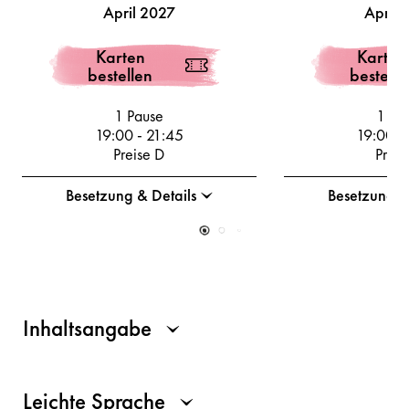
April 2027
April 
Karten
Karten
bestellen
bestelle
1 Pause
1 Pa
19:00
-
21:45
19:00
-
Preise D
Preis
Besetzung & Details
Besetzung &
Inhaltsangabe
Leichte Sprache