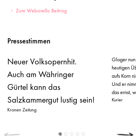
Zum Weborello Beitrag
Pressestimmen
Gloger nun 
Neuer Volksopernhit.
heutigen Üb
Auch am Währinger
aufs Korn n
Und er nimm
Gürtel kann das
das ernst, w
Salzkammergut lustig sein!
Kurier
Kronen Zeitung