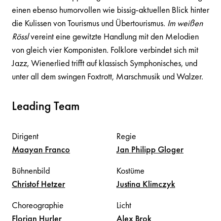
einen ebenso humorvollen wie bissig-aktuellen Blick hinter
die Kulissen von Tourismus und Übertourismus.
Im weißen
Rössl
vereint eine gewitzte Handlung mit den Melodien
von gleich vier Komponisten. Folklore verbindet sich mit
Jazz, Wienerlied trifft auf klassisch Symphonisches, und
unter all dem swingen Foxtrott, Marschmusik und Walzer.
Leading Team
Dirigent
Regie
Maayan
Franco
Jan Philipp
Gloger
Bühnenbild
Kostüme
Christof
Hetzer
Justina
Klimczyk
Choreographie
Licht
Florian
Hurler
Alex
Brok