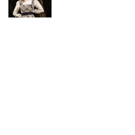
My Fair Lady
Gut zu wissen!
Materialien der Jungen Volksoper
Volksoper Facebook
Volksoper Instagram
Volksoper Youtube
Volksoper TikTok