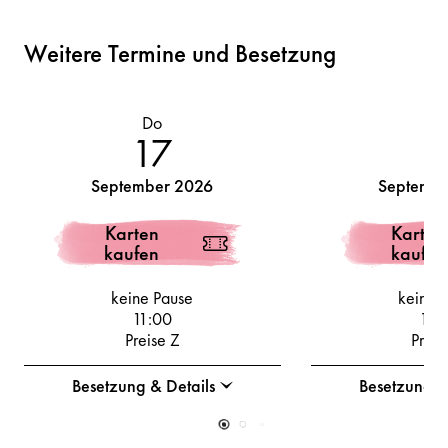
Weitere Termine und Besetzung
Do
Fr
17
1
September 2026
Septembe
Karten
Karten
kaufen
kaufen
keine Pause
keine 
11:00
11:
Preise Z
Preis
Besetzung & Details
Besetzung &