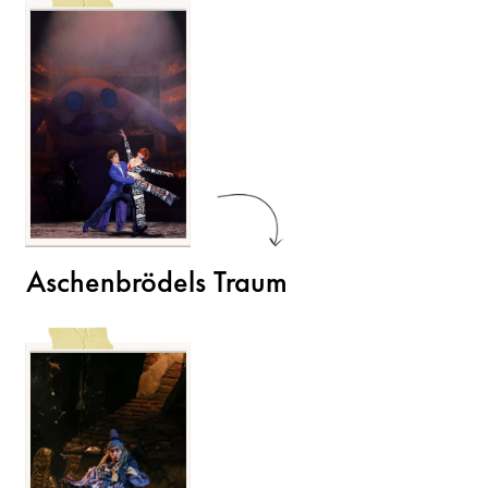
Aschenbrödels Traum