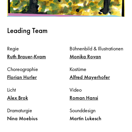
Leading Team
Regie
Bühnenbild & Illustrationen
Ruth
Brauer-Kvam
Monika
Rovan
Choreographie
Kostüme
Florian
Hurler
Alfred
Mayerhofer
Licht
Video
Alex
Brok
Roman
Hansi
Dramaturgie
Sounddesign
Nina
Moebius
Martin
Lukesch