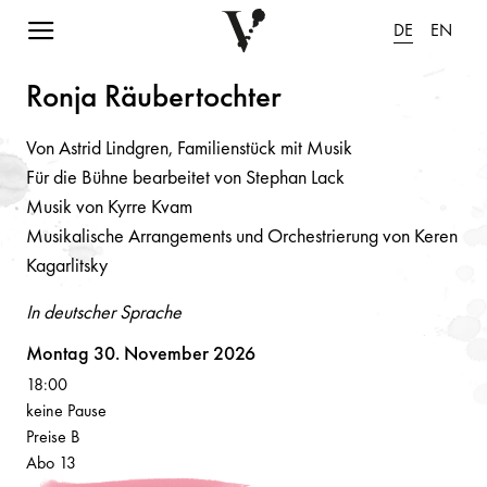
Navigation einblenden
DE
EN
Ro
n
j
a
Räubertochter
Von Astrid Lindgren, Familienstück mit Musik
Für die Bühne bearbeitet von Stephan Lack
Musik von Kyrre Kvam
Musikalische Arrangements und Orchestrierung von Keren
Kagarlitsky
In deutscher Sprache
Volksoper
Montag 30. November 2026
18:00
keine Pause
Preise B
Abo 13