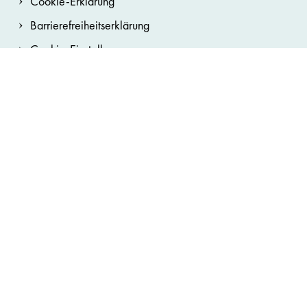
Cookie-Erklärung
Barrierefreiheitserklärung
Cookie-Einstellungen
Netiquette
Hinweisgebersystem
Sitemap
Bundestheater-Holding
Burgtheater
Wiener Staatsoper
Wiener Staatsballett
ART for ART Theaterservice