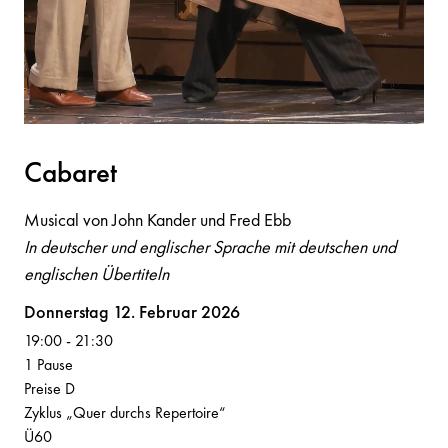
C
a
b
a
ret
Musical von John Kander und Fred Ebb
In deutscher und englischer Sprache mit deutschen und
englischen Übertiteln
Volksoper
Donnerstag 12. Februar 2026
19:00
-
21:30
1 Pause
Preise D
Zyklus „Quer durchs Repertoire“
Ü60