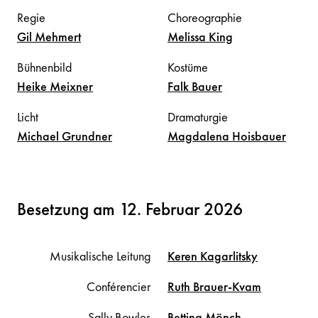
Regie
Choreographie
Gil
Mehmert
Melissa
King
Bühnenbild
Kostüme
Heike
Meixner
Falk
Bauer
Licht
Dramaturgie
Michael
Grundner
Magdalena
Hoisbauer
Besetzung am 12. Februar 2026
Musikalische Leitung
Keren
Kagarlitsky
Conférencier
Ruth
Brauer-Kvam
Sally Bowles
Bettina
Mönch