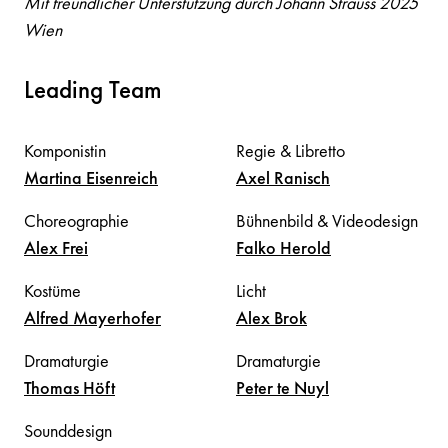
Mit freundlicher Unterstützung durch Johann Strauss 2025
Wien
Leading Team
Komponistin
Regie & Libretto
Martina
Eisenreich
Axel
Ranisch
Choreographie
Bühnenbild & Videodesign
Alex
Frei
Falko
Herold
Kostüme
Licht
Alfred
Mayerhofer
Alex
Brok
Dramaturgie
Dramaturgie
Thomas
Höft
Peter
te Nuyl
Sounddesign