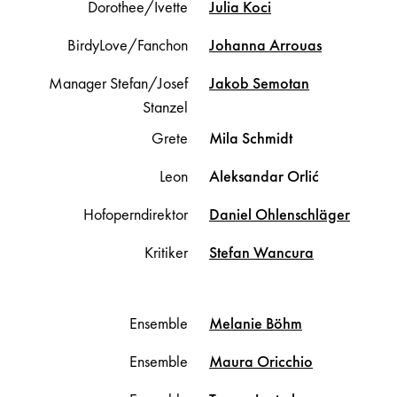
Dorothee/Ivette
Julia
Koci
BirdyLove/Fanchon
Johanna
Arrouas
Manager Stefan/Josef
Jakob
Semotan
Stanzel
Grete
Mila
Schmidt
Leon
Aleksandar
Orlić
Hofoperndirektor
Daniel
Ohlenschläger
Kritiker
Stefan
Wancura
Ensemble
Melanie
Böhm
Ensemble
Maura
Oricchio