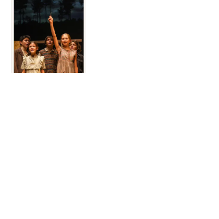
Der Krieg der Knöpfe
Gut zu wissen!
Materialien der Jungen Volksoper