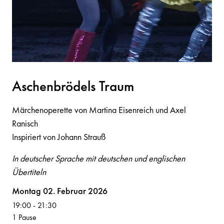
Asche
n
brödels Tr
a
um
Märchenoperette von Martina Eisenreich und Axel
Ranisch
Inspiriert von Johann Strauß
In deutscher Sprache mit deutschen und englischen
Übertiteln
Volksoper
Montag 02. Februar 2026
19:00
-
21:30
1 Pause