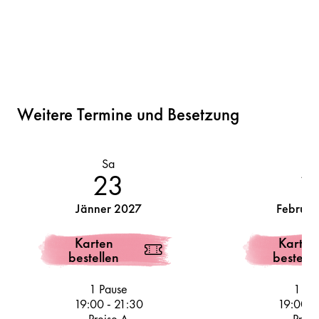
Weitere Termine und Besetzung
Sa
M
23
1
Jänner 2027
Februar
Karten
Karten
bestellen
bestelle
1 Pause
1 Pa
19:00
-
21:30
19:00
-
Preise A
Preis