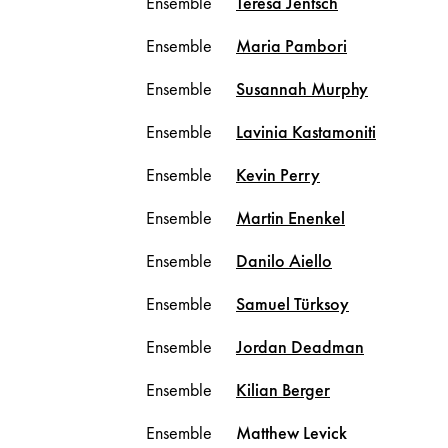
Ensemble
Teresa
Jentsch
Ensemble
Maria
Pambori
Ensemble
Susannah
Murphy
Ensemble
Lavinia
Kastamoniti
Ensemble
Kevin
Perry
Ensemble
Martin
Enenkel
Ensemble
Danilo
Aiello
Ensemble
Samuel
Türksoy
Ensemble
Jordan
Deadman
Ensemble
Kilian
Berger
Ensemble
Matthew
Levick