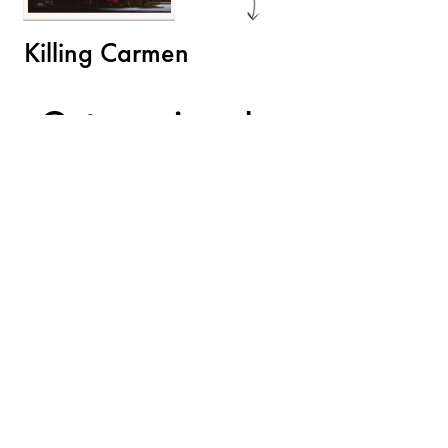
Killing Carmen
Gut zu wissen!
Materialien der Jungen Volksoper
Volksoper Facebook
Volksoper Instagram
Volksoper Youtube
Volksoper TikTok
Presse
Anfahrt und Kontakt