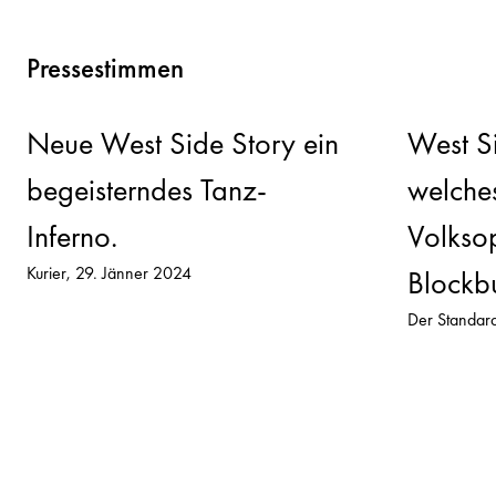
Pressestimmen
Neue West Side Story ein
West Si
begeisterndes Tanz-
welche
Inferno.
Volkso
Kurier
29. Jänner 2024
Blockbu
Der Standar