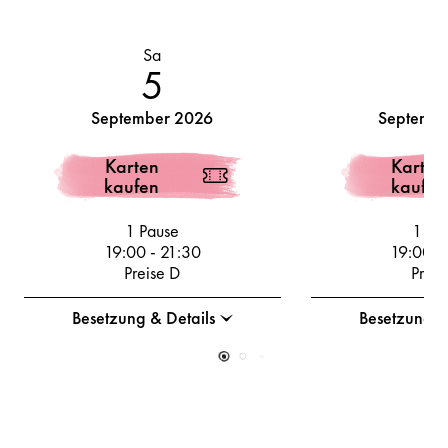
Sa
So
5
September 2026
Septembe
Karten
Karten
kaufen
kaufen
1 Pause
1 Pa
19:00
-
21:30
19:00
-
Preise D
Preis
Besetzung & Details
Besetzung &