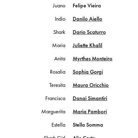
Juano
Felipe
Vieira
Indio
Danilo
Aiello
Shark
Dario
Scaturro
Maria
Juliette
Khalil
Anita
Myrthes
Monteiro
Rosalia
Sophia
Gorgi
Teresita
Maura
Oricchio
Francisca
Danai
Simantiri
Marguerita
Maria
Pambori
Estella
Stella
Somma
Shark Girl
Alie
Coste