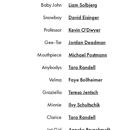
Baby John
Liam
Solbjerg
Snowboy
David
Eisinger
Professor
Kevin
O'Dwyer
Gee-Tar
Jordan
Deadman
Mouthpiece
Michael
Postmann
Anybodys
Tara
Randell
Velma
Faye
Bollheimer
Graziella
Teresa
Jentsch
Minnie
Ilvy
Schultschik
Clarice
Tara
Randell
Jet Girl
Anneke
Brunekreeft