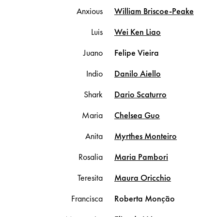
Anxious
William
Briscoe-Peake
Luis
Wei Ken
Liao
Juano
Felipe
Vieira
Indio
Danilo
Aiello
Shark
Dario
Scaturro
Maria
Chelsea
Guo
Anita
Myrthes
Monteiro
Rosalia
Maria
Pambori
Teresita
Maura
Oricchio
Francisca
Roberta
Monção