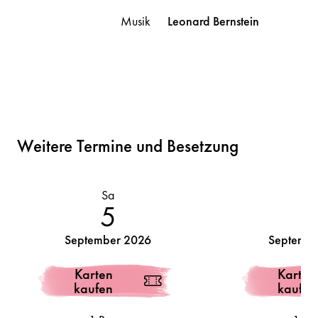
Musik
Leonard
Bernstein
Weitere Termine und Besetzung
Sa
So
5
September 2026
Septembe
Karten
Karten
kaufen
kaufen