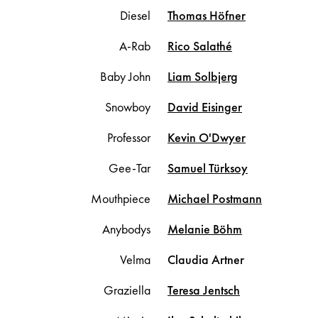
Diesel
Thomas
Höfner
A-Rab
Rico
Salathé
Baby John
Liam
Solbjerg
Snowboy
David
Eisinger
Professor
Kevin
O'Dwyer
Gee-Tar
Samuel
Türksoy
Mouthpiece
Michael
Postmann
Anybodys
Melanie
Böhm
Velma
Claudia
Artner
Graziella
Teresa
Jentsch