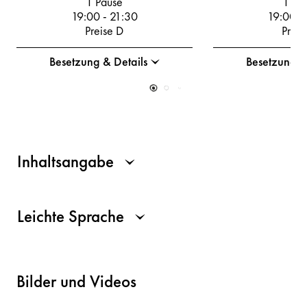
1 Pause
1 Pa
19:00
-
21:30
19:00
-
Preise D
Preis
Besetzung & Details
Besetzung &
Inhaltsangabe
Leichte Sprache
Bilder und Videos