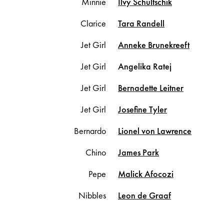
Minnie
Ilvy
Schultschik
Clarice
Tara
Randell
Jet Girl
Anneke
Brunekreeft
Jet Girl
Angelika
Ratej
Jet Girl
Bernadette
Leitner
Jet Girl
Josefine
Tyler
Bernardo
Lionel
von Lawrence
Chino
James
Park
Pepe
Malick
Afocozi
Nibbles
Leon
de Graaf