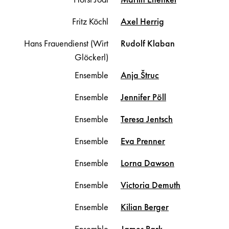
Fritz Köchl
Axel
Herrig
Hans Frauendienst (Wirt
Rudolf
Klaban
Glöckerl)
Ensemble
Anja
Štruc
Ensemble
Jennifer
Pöll
Ensemble
Teresa
Jentsch
Ensemble
Eva
Prenner
Ensemble
Lorna
Dawson
Ensemble
Victoria
Demuth
Ensemble
Kilian
Berger
Ensemble
James
Park