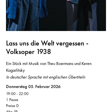
L
a
ss u
n
s die Welt vergesse
n
-
Volksoper 1938
Ein Stück mit Musik von Theu Boermans und Keren
Kagarlitsky
In deutscher Sprache mit englischen Übertiteln
Volksoper
Donnerstag 05. Februar 2026
19:00
-
22:00
1 Pause
Preise D
Abo 19