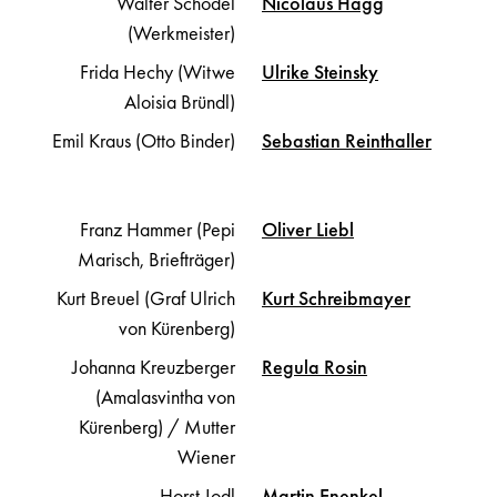
Walter Schödel
Nicolaus
Hagg
(Werkmeister)
Frida Hechy (Witwe
Ulrike
Steinsky
Aloisia Bründl)
Emil Kraus (Otto Binder)
Sebastian
Reinthaller
Franz Hammer (Pepi
Oliver
Liebl
Marisch, Briefträger)
Kurt Breuel (Graf Ulrich
Kurt
Schreibmayer
von Kürenberg)
Johanna Kreuzberger
Regula
Rosin
(Amalasvintha von
Kürenberg) / Mutter
Wiener
Horst Jodl
Martin
Enenkel