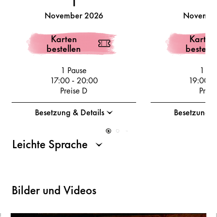
November 2026
Novembe
Karten
Karten
bestellen
bestelle
1 Pause
1 Pa
17:00
-
20:00
19:00
-
Preise D
Preis
Besetzung & Details
Besetzung &
Leichte Sprache
Bilder und Videos