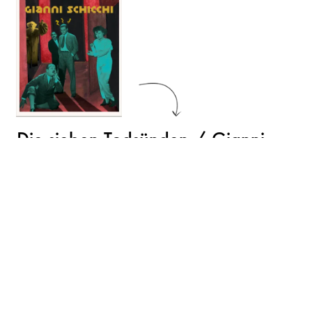
Die sieben Todsünden / Gianni
Schicchi
Volksoper Facebook
Volksoper Instagram
Volksoper Youtube
Volksoper TikTok