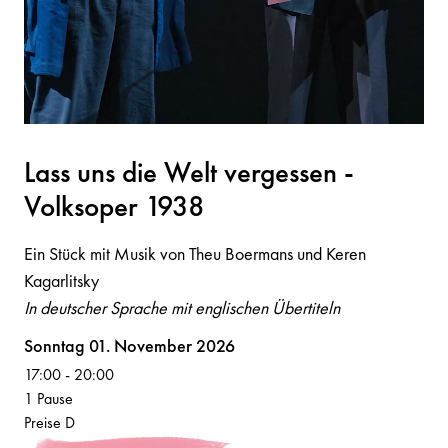
L
a
ss u
n
s die Welt vergesse
n
-
Volksoper 1938
Ein Stück mit Musik von Theu Boermans und Keren
Kagarlitsky
In deutscher Sprache mit englischen Übertiteln
Volksoper
Sonntag 01. November 2026
17:00
-
20:00
1 Pause
Preise D