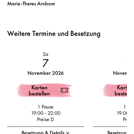
Marie-Theres
Arnbom
Weitere Termine und Besetzung
Sa
Di
7
1
November 2026
Novembe
Karten
Karten
bestellen
bestelle
1 Pause
1 Pa
19:00
-
22:00
19:00
-
Preise D
Preis
Besetzung & Details
Besetzung &